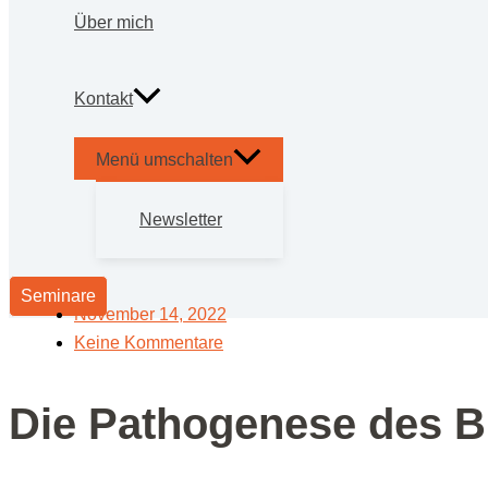
Über mich
Kon­takt
Menü umschalten
News­let­ter
Seminare
November 14, 2022
Keine Kommentare
Die Patho­ge­ne­se des 