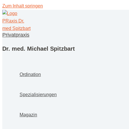
Zum Inhalt springen
Privatpraxis
Dr. med. Michael Spitzbart
Ordi­na­ti­on
Spe­zia­li­sie­run­gen
Maga­zin