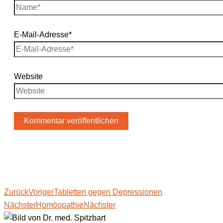
E-Mail-Adresse*
Website
Zurück
Voriger
Tablet­ten gegen Depressionen
Nächster
Homöo­pa­thie
Nächster