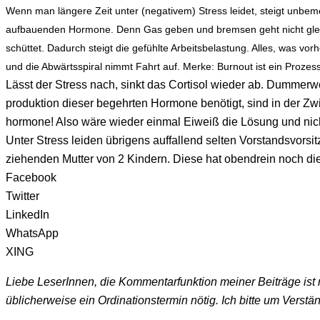
Wenn man län­ge­re Zeit unter (nega­ti­vem) Stress lei­det, steigt unbe­mer
auf­bau­en­den Hor­mo­ne. Denn Gas geben und brem­sen geht nicht gleich­
schüt­tet. Dadurch steigt die gefühl­te Arbeits­be­las­tung. Alles, was vor
und die Abwärts­spi­ral nimmt Fahrt auf. Mer­ke: Burn­out ist ein Pro­z
Lässt der Stress nach, sinkt das Cor­ti­sol wie­der ab. Dum­mer­w
pro­duk­ti­on die­ser begehr­ten Hor­mo­ne benö­tigt, sind in der Z
hor­mo­ne! Also wäre wie­der ein­mal Eiweiß die Lösung und n
Unter Stress lei­den übri­gens auf­fal­lend sel­ten Vor­stands­vo
zie­hen­den Mut­ter von 2 Kin­dern. Die­se hat oben­drein noch d
Facebook
Twitter
LinkedIn
WhatsApp
XING
Liebe LeserInnen, die Kommentarfunktion meiner Beiträge ist 
üblicherweise ein Ordinationstermin nötig. Ich bitte um Verstä