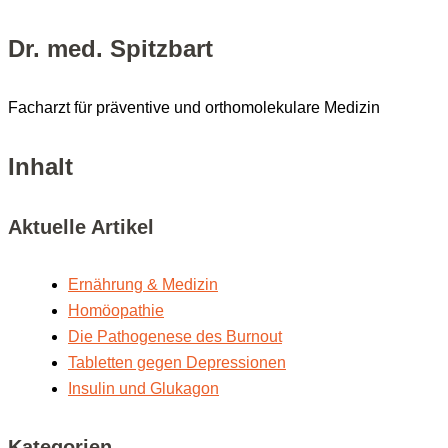
Dr. med. Spitzbart
Facharzt für präventive und orthomolekulare Medizin
Inhalt
Aktu­el­le Artikel
Ernäh­rung & Medizin
Homöo­pa­thie
Die Patho­ge­ne­se des Burnout
Tablet­ten gegen Depressionen
Insu­lin und Glukagon
Kate­go­rien