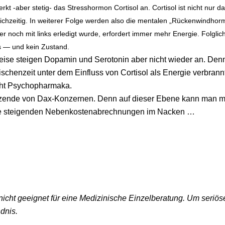
kt ‑aber ste­tig- das Stress­hor­mon Cor­ti­sol an. Cor­ti­sol ist nicht nur
zei­tig. In wei­te­rer Fol­ge wer­den also die men­ta­len „Rücken­wind­hor
­her noch mit links erle­digt wur­de, erfor­dert immer mehr Ener­gie. Folg­li
ess — und kein Zustand.
ei­se stei­gen Dopa­min und Sero­to­nin aber nicht wie­der an. Denn
wi­schen­zeit unter dem Ein­fluss von Cor­ti­sol als Ener­gie ver­br
icht Psychopharmaka.
r­sit­zen­de von Dax-Kon­zer­nen. Denn auf die­ser Ebe­ne kann man 
ie stei­gen­den Neben­kos­ten­ab­rech­nun­gen im Nacken …
nicht geeignet für eine Medizinische Einzelberatung. Um seriös
ndnis.