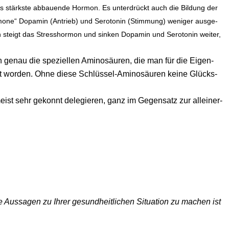
 das stärks­te abbau­en­de Hor­mon. Es unter­drückt auch die Bil­dung der
­mo­ne“ Dopa­min (Antrieb) und Sero­to­nin (Stim­mung) weni­ger aus­ge­
ch steigt das Stress­hor­mon und sin­ken Dopa­min und Sero­to­nin wei­ter,
 genau die spe­zi­el­len Ami­no­säu­ren, die man für die Eigen­
annt wor­den. Ohne die­se Schlüs­sel-Ami­no­säu­ren kei­ne Glücks­
meist sehr gekonnt dele­gie­ren, ganz im Gegen­satz zur allein­er­
e Aussagen zu Ihrer gesundheitlichen Situation zu machen ist