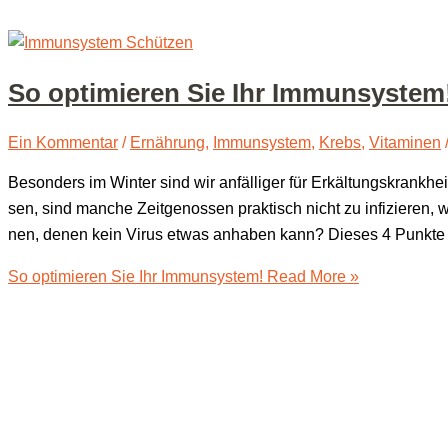
So opti­mie­ren Sie Ihr Immunsystem
Ein Kommentar
/
Ernährung
,
Immunsystem
,
Krebs
,
Vitaminen
Beson­ders im Win­ter sind wir anfäl­li­ger für Erkäl­tungs­krank­hei
sen, sind man­che Zeit­ge­nos­sen prak­tisch nicht zu infi­zie­re
nen, denen kein Virus etwas anha­ben kann? Die­ses 4 Punk­te S
So opti­mie­ren Sie Ihr Immunsystem!
Read More »