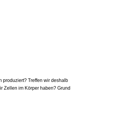
o­du­ziert? Tref­fen wir des­halb
wir Zel­len im Kör­per haben? Grund