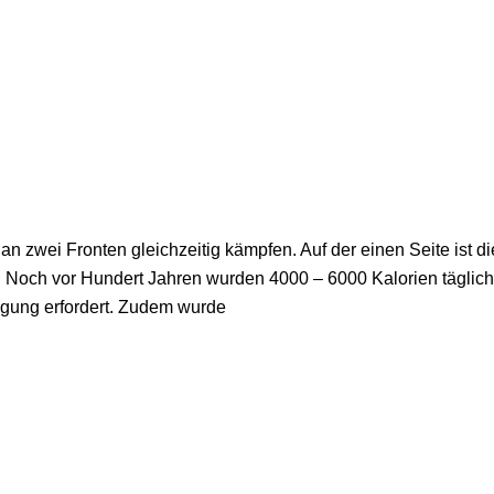
n zwei Fron­ten gleich­zei­tig kämp­fen. Auf der einen Sei­te ist d
en. Noch vor Hun­dert Jah­ren wur­den 4000 – 6000 Kalo­rien täg­li
­ti­gung erfor­dert. Zudem wurde