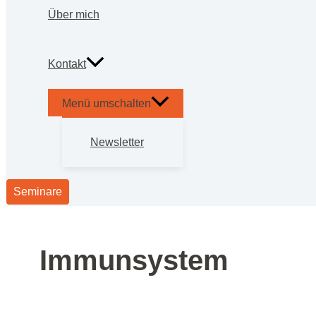
Über mich
Kon­takt
Menü umschalten
News­let­ter
Seminare
Immunsystem