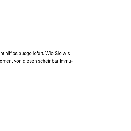
 hilf­los aus­ge­lie­fert. Wie Sie wis­
 ler­nen, von die­sen schein­bar Immu­