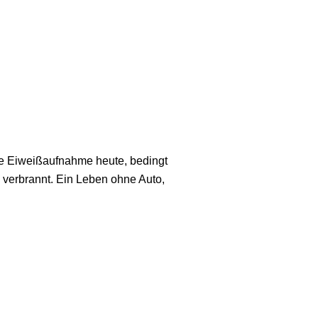
ie Eiweiß­auf­nah­me heu­te, bedingt
ch ver­brannt. Ein Leben ohne Auto,