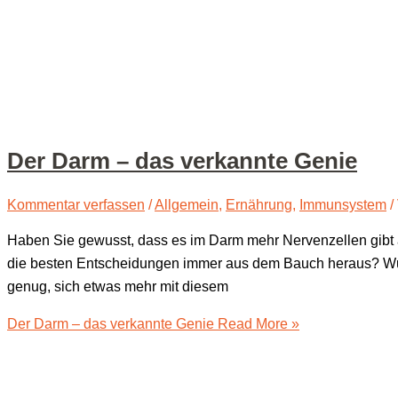
Der Darm – das ver­kann­te Genie
Kommentar verfassen
/
Allgemein
,
Ernährung
,
Immunsystem
/
Haben Sie gewusst, dass es im Darm mehr Ner­ven­zel­len gibt al
die bes­ten Ent­schei­dun­gen immer aus dem Bauch her­aus? Wuss
genug, sich etwas mehr mit diesem
Der Darm – das ver­kann­te Genie
Read More »