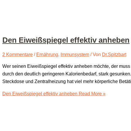
Den Eiweiß­spie­gel effek­tiv anheben
2 Kommentare
/
Ernährung
,
Immunsystem
/ Von
Dr.Spitzbart
Wer sei­nen Eiweiß­spie­gel effek­tiv anhe­ben möch­te, der muss a
durch den deut­lich gerin­ge­ren Kalo­rien­be­darf, stark gesun­k
Steck­do­se und Zen­tral­hei­zung hat viel mehr kör­per­li­che Betä
Den Eiweiß­spie­gel effek­tiv anheben
Read More »