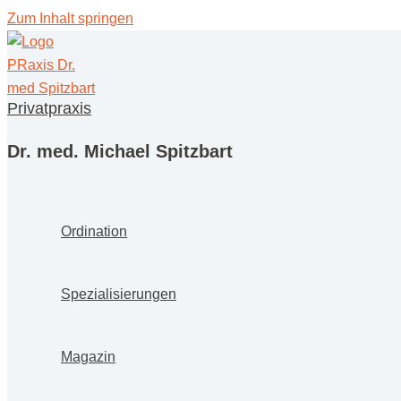
Zum Inhalt springen
Privatpraxis
Dr. med. Michael Spitzbart
Ordi­na­ti­on
Spe­zia­li­sie­run­gen
Maga­zin