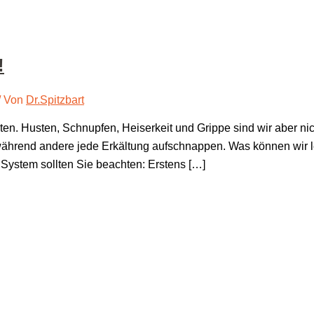
!
/ Von
Dr.Spitzbart
­ten. Hus­ten, Schnup­fen, Hei­ser­keit und Grip­pe sind wir aber nicht
n, wäh­rend ande­re jede Erkäl­tung auf­schnap­pen. Was kön­nen wir
ys­tem soll­ten Sie beach­ten: Erstens […]