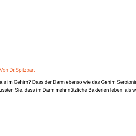
 Von
Dr.Spitzbart
s im Gehirn? Dass der Darm eben­so wie das Gehirn Sero­to­nin pr
­ten Sie, dass im Darm mehr nütz­li­che Bak­te­ri­en leben, als 