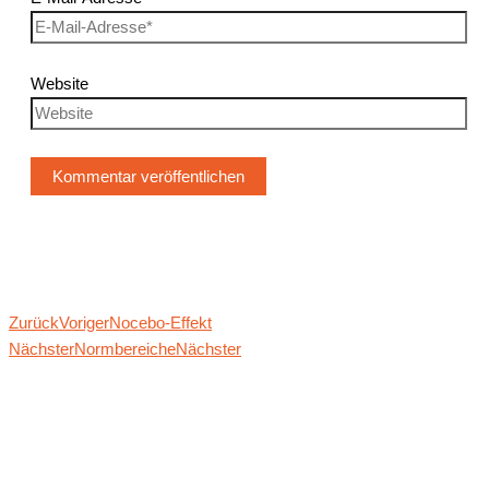
Website
Zurück
Voriger
Noce­bo-Effekt
Nächster
Norm­be­rei­che
Nächster