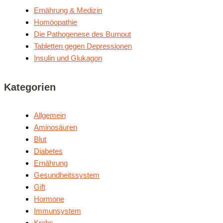
Ernäh­rung & Medizin
Homöo­pa­thie
Die Patho­ge­ne­se des Burnout
Tablet­ten gegen Depressionen
Insu­lin und Glukagon
Kate­go­rien
Allgemein
Aminosäuren
Blut
Diabetes
Ernährung
Gesundheitssystem
Gift
Hormone
Immunsystem
Krebs