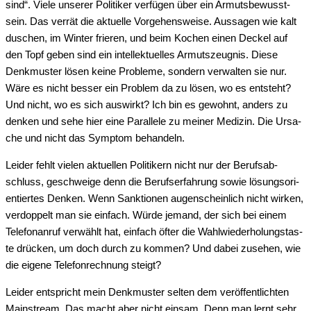
sind“. Vie­le unse­rer Poli­ti­ker ver­fü­gen über ein Armuts­be­wusst­
sein. Das ver­rät die aktu­el­le Vor­ge­hens­wei­se. Aus­sa­gen wie kalt
duschen, im Win­ter frie­ren, und beim Kochen einen Deckel auf
den Topf geben sind ein intel­lek­tu­el­les Armuts­zeug­nis. Die­se
Denk­mus­ter lösen kei­ne Pro­ble­me, son­dern ver­wal­ten sie nur.
Wäre es nicht bes­ser ein Pro­blem da zu lösen, wo es ent­steht?
Und nicht, wo es sich aus­wirkt? Ich bin es gewohnt, anders zu
den­ken und sehe hier eine Par­al­le­le zu mei­ner Medi­zin. Die Ursa­
che und nicht das Sym­ptom behandeln.
Lei­der fehlt vie­len aktu­el­len Poli­ti­kern nicht nur der Berufs­ab­
schluss, geschwei­ge denn die Berufs­er­fah­rung sowie lösungs­ori­
en­tier­tes Den­ken. Wenn Sank­tio­nen augen­schein­lich nicht wir­ken,
ver­dop­pelt man sie ein­fach. Wür­de jemand, der sich bei einem
Tele­fon­an­ruf ver­wählt hat, ein­fach öfter die Wahl­wie­der­ho­lungs­tas­
te drü­cken, um doch durch zu kom­men? Und dabei zuse­hen, wie
die eige­ne Tele­fon­rech­nung steigt?
Lei­der ent­spricht mein Denk­mus­ter sel­ten dem ver­öf­fent­lich­ten
Main­stream. Das macht aber nicht ein­sam. Denn man lernt sehr