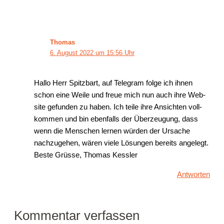
Thomas
6. August 2022 um 15:56 Uhr
Hal­lo Herr Spitz­bart, auf Tele­gram fol­ge ich ihnen
schon eine Wei­le und freue mich nun auch ihre Web­
site gefun­den zu haben. Ich tei­le ihre Ansich­ten voll­
kom­men und bin eben­falls der Über­zeu­gung, dass
wenn die Men­schen ler­nen wür­den der Ursa­che
nach­zu­ge­hen, wären vie­le Lösun­gen bereits ange­legt.
Bes­te Grüs­se, Tho­mas Kessler
Antworten
Kommentar verfassen